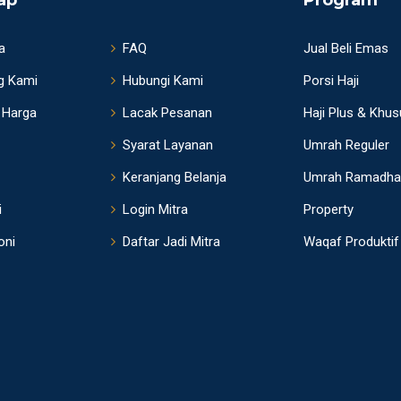
ap
Program
a
FAQ
Jual Beli Emas
g Kami
Hubungi Kami
Porsi Haji
 Harga
Lacak Pesanan
Haji Plus & Khu
Syarat Layanan
Umrah Reguler
Keranjang Belanja
Umrah Ramadha
i
Login Mitra
Property
oni
Daftar Jadi Mitra
Waqaf Produktif