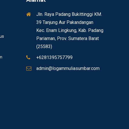
Alamat
Jln. Raya Padang Bukittinggi KM.
39 Tanjung Aur Pakandangan
Kec. Enam Lingkung, Kab. Padang
sus
Pariaman, Prov. Sumatera Barat
(25583)
n
+6281395757799
admin@logammuliasumbar.com