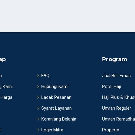
ap
Program
a
FAQ
Jual Beli Emas
g Kami
Hubungi Kami
Porsi Haji
 Harga
Lacak Pesanan
Haji Plus & Khu
Syarat Layanan
Umrah Reguler
Keranjang Belanja
Umrah Ramadha
i
Login Mitra
Property