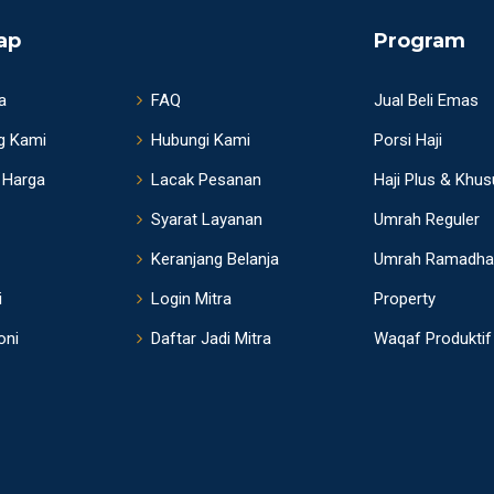
ap
Program
a
FAQ
Jual Beli Emas
g Kami
Hubungi Kami
Porsi Haji
 Harga
Lacak Pesanan
Haji Plus & Khu
Syarat Layanan
Umrah Reguler
Keranjang Belanja
Umrah Ramadha
i
Login Mitra
Property
oni
Daftar Jadi Mitra
Waqaf Produktif