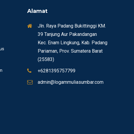
Alamat
Jln. Raya Padang Bukittinggi KM.
39 Tanjung Aur Pakandangan
Kec. Enam Lingkung, Kab. Padang
sus
Pariaman, Prov. Sumatera Barat
(25583)
n
+6281395757799
admin@logammuliasumbar.com