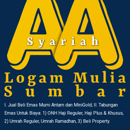
I. Jual Beli Emas Murni Antam dan MiniGold; II. Tabungan
Emas Untuk Biaya: 1) ONH Haji Reguler, Haji Plus & Khusus,
2) Umrah Reguler, Umrah Ramadhan, 3) Beli Property.